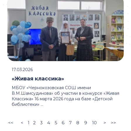
17.03.2026
«Живая классика»
МБОУ «Чернокозовская СОШ имени
В.М.Шамсудинова» об участии в конкурсе «Живая
Классика» 16 марта 2026 года на базе «Детской
библиотеки» ...
<<
<
1
2
3
4
5
6
7
8
9
10
>
>>