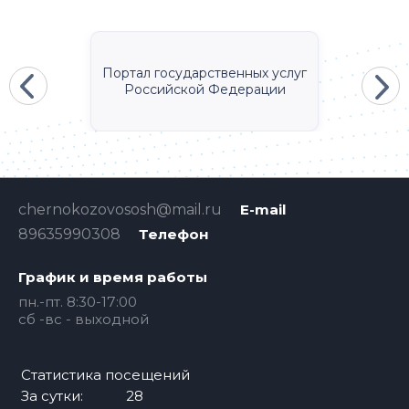
Портал государственных услуг
Российской Федерации
chernokozovososh@mail.ru
E-mail
89635990308
Телефон
График и время работы
пн.-пт. 8:30-17:00
сб -вс - выходной
Статистика посещений
За сутки:
28